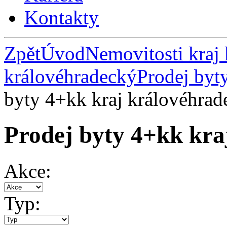
Kontakty
Zpět
Úvod
Nemovitosti kraj
královéhradecký
Prodej byt
byty 4+kk kraj královéhrad
Prodej byty 4+kk kra
Akce:
Typ: