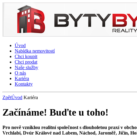
Úvod
Nabídka nemovitostí
Chci koupit
Chci prodat
Naše služby
O nás
Kariéra
Kontakty
Zpět
Úvod
Kariéra
Začínáme! Buďte u toho!
Pro nově vzniklou realitní společnost s dlouholetou praxí v obc
Vrchlabí, Dvúr Králové nad Labem, Náchod, Jaroměř, Jíčín, Hoř