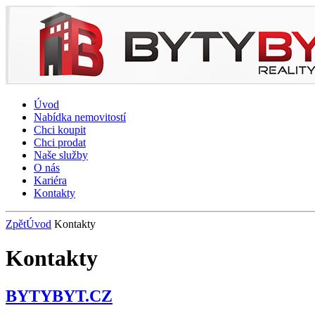
Úvod
Nabídka nemovitostí
Chci koupit
Chci prodat
Naše služby
O nás
Kariéra
Kontakty
Zpět
Úvod
Kontakty
Kontakty
BYTYBYT.CZ