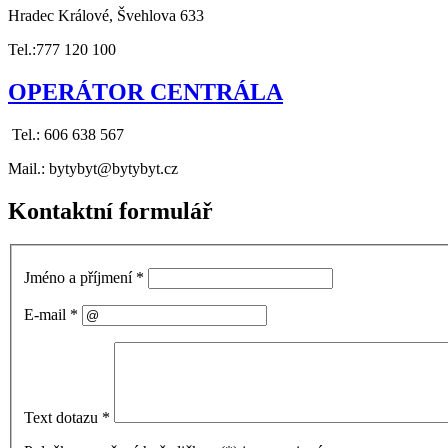
Hradec Králové, Švehlova 633
Tel.:777 120 100
OPERÁTOR CENTRÁLA
Tel.: 606 638 567
Mail.: bytybyt@bytybyt.cz
Kontaktní formulář
Jméno a příjmení
*
E-mail
*
Text dotazu
*