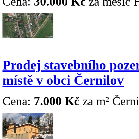
Cena:
30.000 Kč
za měsíc
H
Prodej stavebního poz
místě v obci Černilov
Cena:
7.000 Kč
za m²
Čern