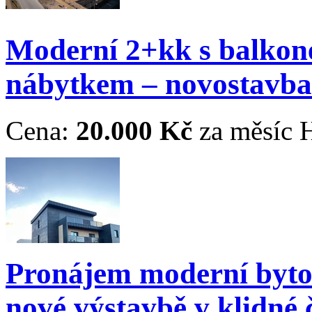
Moderní 2+kk s balkon
nábytkem – novostavba
Cena:
20.000 Kč
za měsíc
H
Pronájem moderní byto
nové výstavbě v klidné 