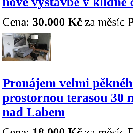
nové výstavbě v klidné 
Cena:
30.000 Kč
za měsíc
P
Pronájem velmi pěknéh
prostornou terasou 30 
nad Labem
Cena:
18.000 Kč
za měsíc