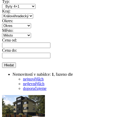
Typ:
Kraj:
Okres:
Město:
Cena od:
Cena do:
Nemovitostí v nabídce:
1
, řazeno dle
nejnovějších
nejlevnějších
doporučujeme