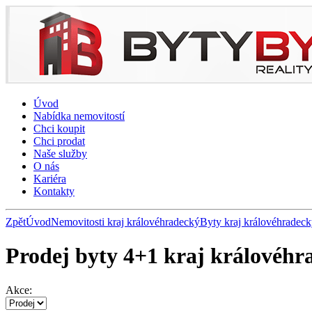
Úvod
Nabídka nemovitostí
Chci koupit
Chci prodat
Naše služby
O nás
Kariéra
Kontakty
Zpět
Úvod
Nemovitosti kraj královéhradecký
Byty kraj královéhradec
Prodej byty 4+1 kraj královéhr
Akce: