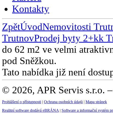
Kontakty
Zpět
Úvod
Nemovitosti Trut
Trutnov
Prodej byty 2+kk T
do 62 m2 ve velmi atraktivn
pod Sněžkou.
Tato nabídka již není dostu
© 2026, APR Servis s.r.o. 
Prohlášení o přístupnosti
|
Ochrana osobních údajů
|
Mapa stránek
Realitní software dodává eBRÁNA
|
Software a informační systém p