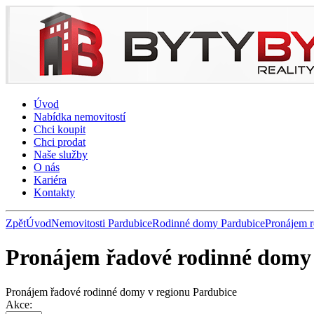
Úvod
Nabídka nemovitostí
Chci koupit
Chci prodat
Naše služby
O nás
Kariéra
Kontakty
Zpět
Úvod
Nemovitosti Pardubice
Rodinné domy Pardubice
Pronájem 
Pronájem řadové rodinné domy
Pronájem řadové rodinné domy v regionu Pardubice
Akce: