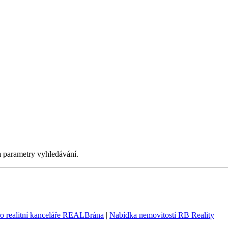
m parametry vyhledávání.
ro realitní kanceláře REALBrána
|
Nabídka nemovitostí RB Reality