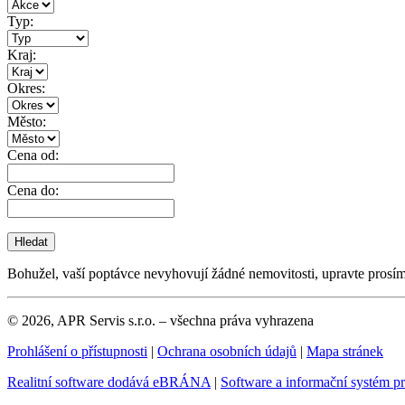
Typ:
Kraj:
Okres:
Město:
Cena od:
Cena do:
Bohužel, vaší poptávce nevyhovují žádné nemovitosti, upravte prosí
© 2026, APR Servis s.r.o. – všechna práva vyhrazena
Prohlášení o přístupnosti
|
Ochrana osobních údajů
|
Mapa stránek
Realitní software dodává eBRÁNA
|
Software a informační systém p