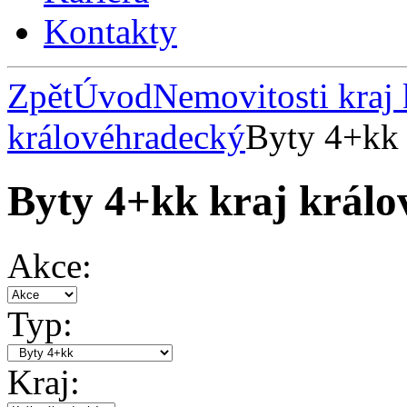
Kontakty
Zpět
Úvod
Nemovitosti kraj
královéhradecký
Byty 4+kk 
Byty 4+kk kraj král
Akce:
Typ:
Kraj: