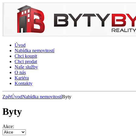
Úvod
Nabídka nemovitostí
Chci koupit
Chci prodat
Naše služby
O nás
Kariéra
Kontakty
Zpět
Úvod
Nabídka nemovitostí
Byty
Byty
Akce: