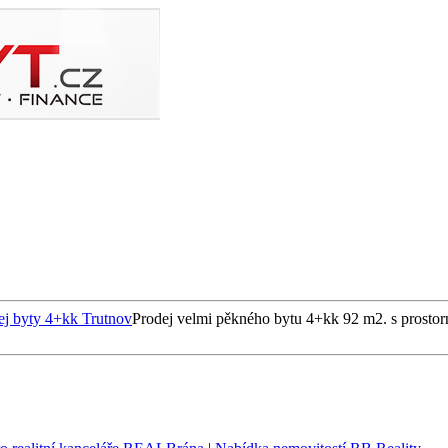
ej byty 4+kk Trutnov
Prodej velmi pěkného bytu 4+kk 92 m2. s prosto