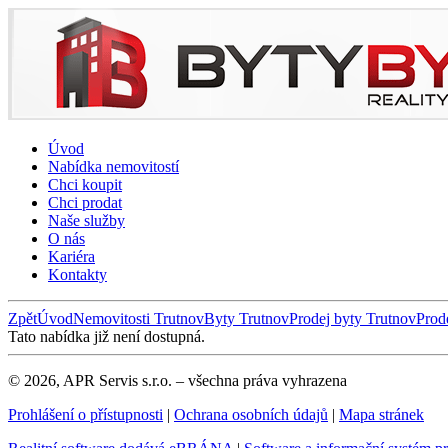
Úvod
Nabídka nemovitostí
Chci koupit
Chci prodat
Naše služby
O nás
Kariéra
Kontakty
Zpět
Úvod
Nemovitosti Trutnov
Byty Trutnov
Prodej byty Trutnov
Prod
Tato nabídka již není dostupná.
© 2026, APR Servis s.r.o. – všechna práva vyhrazena
Prohlášení o přístupnosti
|
Ochrana osobních údajů
|
Mapa stránek