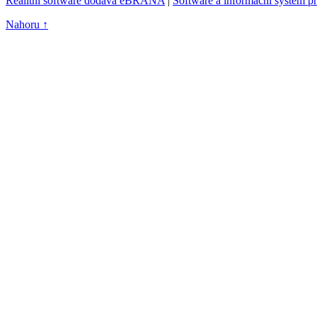
Realitní software dodává eBRÁNA
|
Software a informační systém p
Nahoru ↑